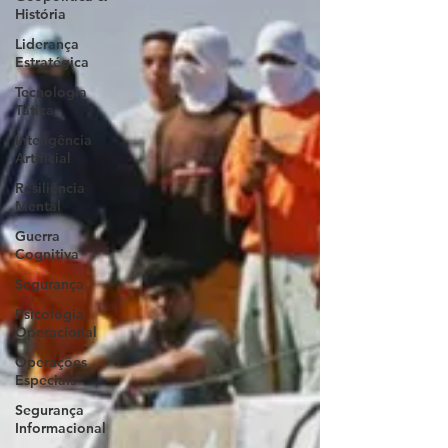
História
Liderança
Estratégica
Tecnologia
Tática
Inteligência
Artificial
Resiliência
Mental
Guerra
Cognitiva
Segurança
Psicologia
Operacional
Operações
Especiais
Segurança
Informacional