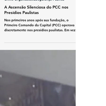
2 min de leitura
Crime Organizado&Segurança Pública
A Ascensão Silenciosa do PCC nos
Presídios Paulistas
Nos primeiros anos após sua fundação, o
Primeiro Comando da Capital (PCC) operava
discretamente nos presídios paulistas. Em vez
de assumir publicamente sua identidade, usava
o código “1533” — referência às posições das
letras P e C no alfabeto — para ocultar sua
existência.