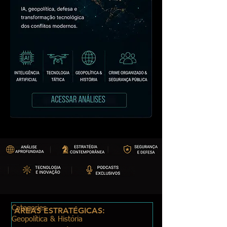
Categories
ÁREAS ESTRATÉGICAS:
Geopolítica & História