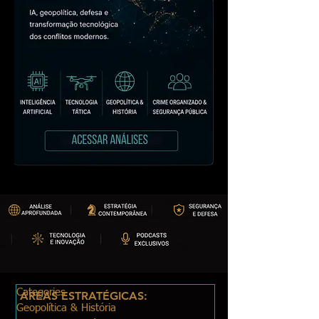
Categories
ÁREAS ESTRATÉGICAS:
Geopolítica & História