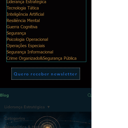
Liderança Estratégica
Tecnologia Tática
Inteligência Artificial
Resiliência Mental
Guerra Cognitiva
Segurança
Psicologia Operacional
Operações Especiais
Segurança Informacional
Crime Organizado&Segurança Pública
Quero receber newsletter
Blog
Liderança Estratégica
Categories
Geopolítica & História