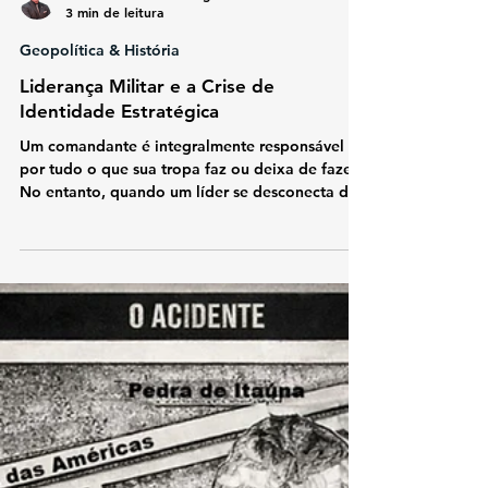
Fernando G. Montenegro
3 min de leitura
Geopolítica & História
Liderança Militar e a Crise de
Identidade Estratégica
Um comandante é integralmente responsável
por tudo o que sua tropa faz ou deixa de fazer.
No entanto, quando um líder se desconecta da
realidade e se isola em uma bolha de assessores
cujos interesses são puramente a permanência
perto do poder, a visão torna-se turva.