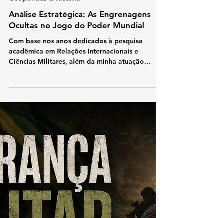
7 min de leitura
Geopolítica & História
Análise Estratégica: As Engrenagens
Ocultas no Jogo do Poder Mundial
Com base nos anos dedicados à pesquisa
acadêmica em Relações Internacionais e
Ciências Militares, além da minha atuação
prática como analista de segurança e defesa,
aprendi que a paz mundial está longe de ser
algo garantido ou permanente. No mundo real
das decisões dos governos, não existem
mocinhos ou vilões perfeitos. O que realmente
manda na política internacional é o interesse de
cada país e a busca constante para mostrar
quem é o mais forte. Quando olhamos para a
polític