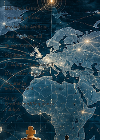
Liderança Estratégica
Tecnologia Tática
Inteligência Artificial
Resiliência Mental
Guerra Cognitiva
Segurança
Psicologia Operacional
Operações Especiais
Segurança
Informacional
Crime
Organizado&Segurança
Pública