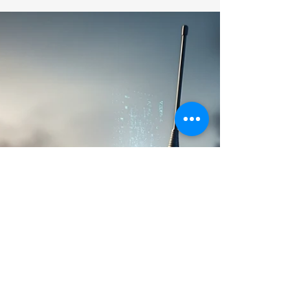
Nacional - PCC em Portugal
O avanço silencioso do crime organizado brasileiro em
território português exige mais do que força: exige
inteligência, tecnologia e ação coordenada pela
segurança pública. O crime que se movimenta com
estratégia. Facções como PCC e Comando Vermelho
já operam em Portugal. Usam inteligência empresarial
para expandir influência. Exploram brechas jurídicas e
vulnerabilidades institucionais. A geografia e a língua
tornam o país um alvo ideal. Portugal virou um ponto-
chave no mapa