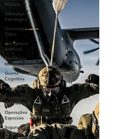
História
Liderança
Estratégica
Tecnologia
Tática
Inteligência
Artificial
Resiliência
Mental
Guerra
Cognitiva
Segurança
Psicologia
Operacional
Operações
Especiais
Segurança
Informacional