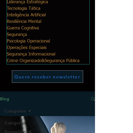
Liderança Estratégica
Tecnologia Tática
Inteligência Artificial
Resiliência Mental
Guerra Cognitiva
Segurança
Psicologia Operacional
Operações Especiais
Segurança Informacional
Crime Organizado&Segurança Pública
Quero receber newsletter
Blog
Categories
Categories
Geopolítica &