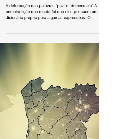
Guerra Cognitiva
A Guerra da Informação: o Sequestro
das Palavras e os Riscos do
Comunismo e Socialismo
A deturpação das palavras 'paz' e 'democracia' A
primeira lição que recebi foi que eles possuem um
dicionário próprio para algumas expressões. O
primeiro exemplo que meu pai me deu foi o conceito
de “paz”.