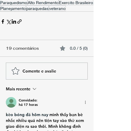
Paraquedismo
Alto Rendimento
Exercito Brasileiro
Planejamento
paraquedas
veterano
19 comentários
0.0 / 5 (0)
Comente e avalie
Mais recente
Convidado:
há 17 horas
kèo bóng đá hôm nay
 mình thấy bạn bè 
nhắc nhiều quá nên tiện tay vào thử xem 
giao diện ra sao thôi. Mình không định 