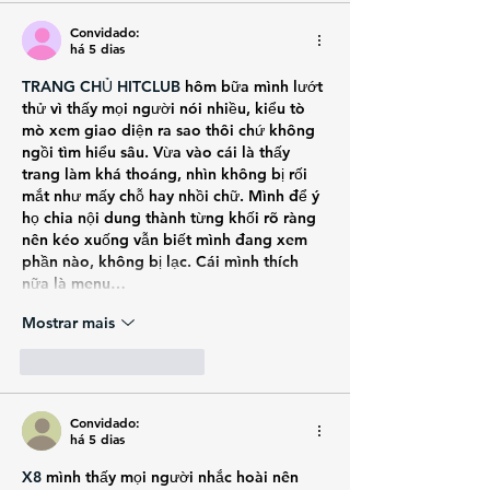
Convidado:
há 5 dias
TRANG CHỦ HITCLUB
 hôm bữa mình lướt 
thử vì thấy mọi người nói nhiều, kiểu tò 
mò xem giao diện ra sao thôi chứ không 
ngồi tìm hiểu sâu. Vừa vào cái là thấy 
trang làm khá thoáng, nhìn không bị rối 
mắt như mấy chỗ hay nhồi chữ. Mình để ý 
họ chia nội dung thành từng khối rõ ràng 
nên kéo xuống vẫn biết mình đang xem 
phần nào, không bị lạc. Cái mình thích 
nữa là menu…
Mostrar mais
Curtir
Responder
Convidado:
há 5 dias
X8
 mình thấy mọi người nhắc hoài nên 