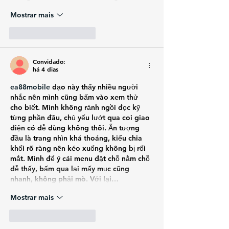
Mostrar mais
Curtir
Responder
Convidado:
há 4 dias
ea88mobile
 dạo này thấy nhiều người 
nhắc nên mình cũng bấm vào xem thử 
cho biết. Mình không rảnh ngồi đọc kỹ 
từng phần đâu, chủ yếu lướt qua coi giao 
diện có dễ dùng không thôi. Ấn tượng 
đầu là trang nhìn khá thoáng, kiểu chia 
khối rõ ràng nên kéo xuống không bị rối 
mắt. Mình để ý cái menu đặt chỗ nằm chỗ 
dễ thấy, bấm qua lại mấy mục cũng 
nhanh, không phải mò. Với lại…
Mostrar mais
Curtir
Responder