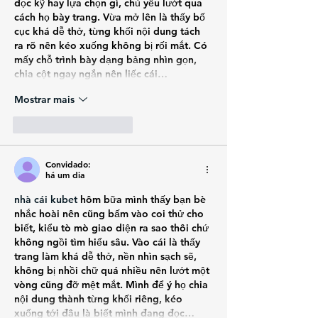
đọc kỹ hay lựa chọn gì, chủ yếu lướt qua 
cách họ bày trang. Vừa mở lên là thấy bố 
cục khá dễ thở, từng khối nội dung tách 
ra rõ nên kéo xuống không bị rối mắt. Có 
mấy chỗ trình bày dạng bảng nhìn gọn, 
chia cột ngay ngắn nên liếc cái…
Mostrar mais
Curtir
Responder
Convidado:
há um dia
nhà cái kubet
 hôm bữa mình thấy bạn bè 
nhắc hoài nên cũng bấm vào coi thử cho 
biết, kiểu tò mò giao diện ra sao thôi chứ 
không ngồi tìm hiểu sâu. Vào cái là thấy 
trang làm khá dễ thở, nền nhìn sạch sẽ, 
không bị nhồi chữ quá nhiều nên lướt một 
vòng cũng đỡ mệt mắt. Mình để ý họ chia 
nội dung thành từng khối riêng, kéo 
xuống tới đâu là biết mình đang đọc…