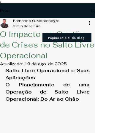
;
Post
Fernando G. Montenegro
2 min de leitura
O Impacto e a Gestão
Página inicial do Blog
de Crises no Salto Livre
Operacional
Atualizado:
19 de ago. de 2025
Salto Livre Operacional e Suas 
Aplicações
O Planejamento de uma 
Operação de Salto Livre 
Operacional: Do Ar ao Chão