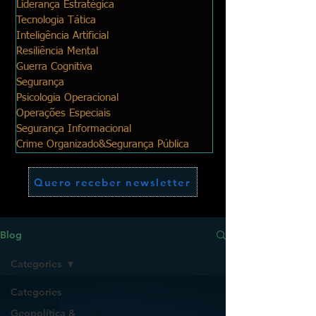
Liderança Estratégica
Tecnologia Tática
Inteligência Artificial
Resiliência Mental
Guerra Cognitiva
Segurança
Psicologia Operacional
Operações Especiais
Segurança Informacional
Crime Organizado&Segurança Pública
Quero receber newsletter
Blog
Categories
Categories
Geopolítica &