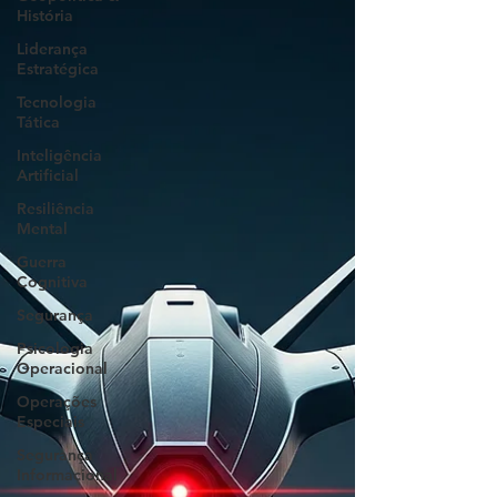
História
Liderança
Estratégica
Tecnologia
Tática
Inteligência
Artificial
Resiliência
Mental
Guerra
Cognitiva
Segurança
Psicologia
Operacional
Operações
Especiais
Segurança
Informacional