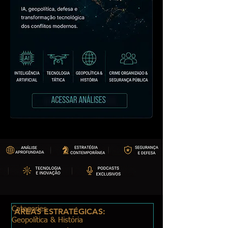
Categories
ÁREAS ESTRATÉGICAS:
Geopolítica & História