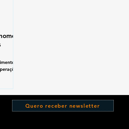
 nome
s
timento
operações
em nome
Quero receber newsletter