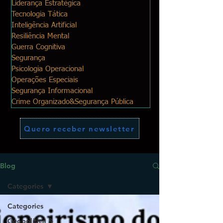
Liderança Estratégica
Tecnologia Tática
Inteligência Artificial
Resiliência Mental
Guerra Cognitiva
Segurança
Psicologia Operacional
Operações Especiais
Segurança Informacional
Crime Organizado&Segurança Pública
Quero receber newsletter
Blog
Categories
Categories
Geopolítica &