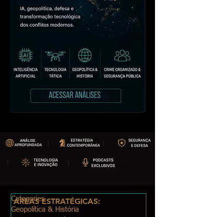
Categories
ÁREAS ESTRATÉGICAS:
Geopolítica & História