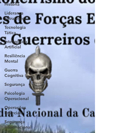
História
Liderança
Estratégica
Tecnologia
Tática
Inteligência
Artificial
Resiliência
Mental
Guerra
Cognitiva
Segurança
Psicologia
Operacional
Operações
Especiais
Segurança
Informacional