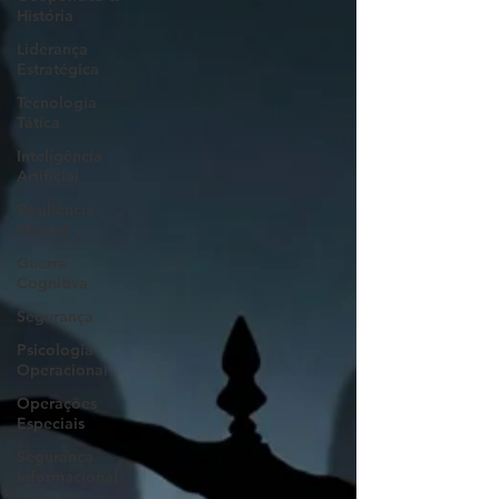
História
Liderança
Estratégica
Tecnologia
Tática
Inteligência
Artificial
Resiliência
Mental
Guerra
Cognitiva
Segurança
Psicologia
Operacional
Operações
Especiais
Segurança
Informacional