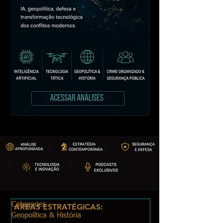
Categories
ÁREAS ESTRATÉGICAS:
Geopolítica & História