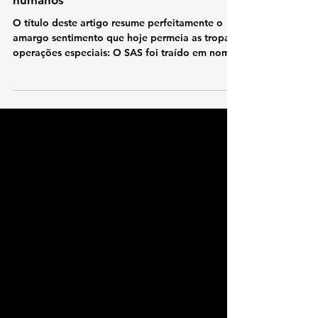
Resiliência Mental
O SAS foi traído em nome dos direitos
humanos
O título deste artigo resume perfeitamente o
amargo sentimento que hoje permeia as tropas
operações especiais: O SAS foi traído em nome
dos direitos humanos.