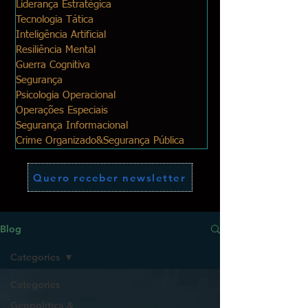
Liderança Estratégica
Tecnologia Tática
Inteligência Artificial
Resiliência Mental
Guerra Cognitiva
Segurança
Psicologia Operacional
Operações Especiais
Segurança Informacional
Crime Organizado&Segurança Pública
Quero receber newsletter
Blog
Categories
Categories
Geopolítica &