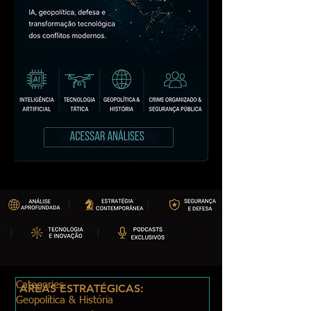
Categories
ÁREAS ESTRATÉGICAS:
Geopolítica & História