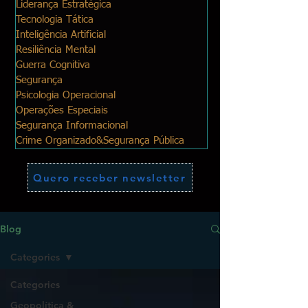
Liderança Estratégica
Tecnologia Tática
Inteligência Artificial
Resiliência Mental
Guerra Cognitiva
Segurança
Psicologia Operacional
Operações Especiais
Segurança Informacional
Crime Organizado&Segurança Pública
Quero receber newsletter
Blog
Categories
Categories
Geopolítica &