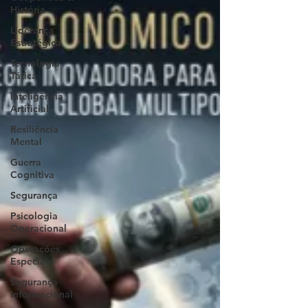
História
Liderança
Estratégica
Tecnologia
Tática
Inteligência
Artificial
Resiliência
Mental
Guerra
Cognitiva
Segurança
Psicologia
Operacional
Operações
Especiais
Segurança
Informacional