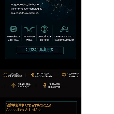
Categories
ÁREAS ESTRATÉGICAS:
Geopolítica & História