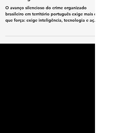
Consolidação das Facções Criminosas
Brasileiras no Território Nacional - PCC
em Portugal
O avanço silencioso do crime organizado
brasileiro em território português exige mais do
que força: exige inteligência, tecnologia e ação
coordenada pela segurança pública. O crime
que se movimenta com estratégia. Facções
como PCC e Comando Vermelho já operam em
Portugal. Usam inteligência empresarial para
expandir influência. Exploram brechas jurídicas
e vulnerabilidades institucionais. A geografia e
a língua tornam o país um alvo ideal. Portugal
virou um ponto-chave no mapa