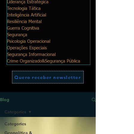
Liderança Estratégica
Tecnologia Tática
Inteligência Artificial
Resiliência Mental
Guerra Cognitiva
Segurança
Psicologia Operacional
Operações Especiais
Segurança Informacional
Crime Organizado&Segurança Pública
Quero receber newsletter
Blog
Categories
Categories
Geopolítica &