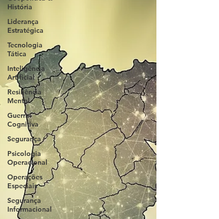
História
Liderança
Estratégica
Tecnologia
Tática
Inteligência
Artificial
Resiliência
Mental
Guerra
Cognitiva
Segurança
Psicologia
Operacional
Operações
Especiais
Segurança
Informacional