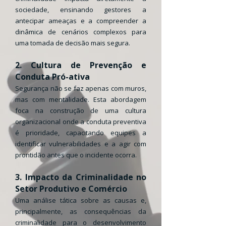
sociedade, ensinando gestores a
antecipar ameaças e a compreender a
dinâmica de cenários complexos para
uma tomada de decisão mais segura.
2. Cultura de Prevenção e
Conduta Pró-ativa
Segurança não se faz apenas com muros,
mas com mentalidade. Esta abordagem
foca na construção de uma cultura
organizacional onde a conduta preventiva
é prioridade, capacitando equipes a
identificar vulnerabilidades e a agir com
prontidão antes que o incidente ocorra.
3. Impacto da Criminalidade no
Setor Produtivo e Comércio
Uma análise tática sobre as causas e,
principalmente, as consequências da
criminalidade para o desenvolvimento