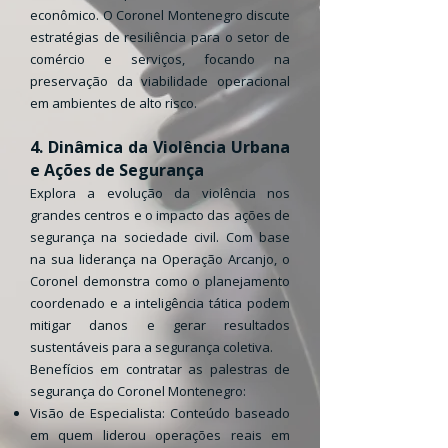
econômico. O Coronel Montenegro discute
estratégias de resiliência para o setor de
comércio e serviços, focando na
preservação da viabilidade operacional
em ambientes de alto risco.
4. Dinâmica da Violência Urbana
e Ações de Segurança
Explora a evolução da violência nos
grandes centros e o impacto das ações de
segurança na sociedade civil. Com base
na sua liderança na Operação Arcanjo, o
Coronel demonstra como o planejamento
coordenado e a inteligência tática podem
mitigar danos e gerar resultados
sustentáveis para a segurança coletiva.
Benefícios em contratar as palestras de
segurança do Coronel Montenegro:
Visão de Especialista: Conteúdo baseado
em quem liderou operações reais em