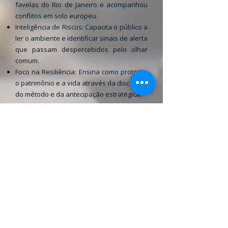
favelas do Rio de Janeiro e acompanhou
conflitos em solo europeu.
Inteligência de Riscos: Capacita o público a
ler o ambiente e identificar sinais de alerta
que passam despercebidos pelo olhar
comum.
Foco na Resiliência: Ensina como proteger
o patrimônio e a vida através da disciplina,
do método e da antecipação estratégica.
"
Segurança não é um estado estático, é um
processo contínuo de adaptação e inteligência.
O objetivo não é apenas reagir, mas dominar o
cenário.
"
LEVAR ESTA PALESTRA PARA MINHA EMPRESA
VOLTAR