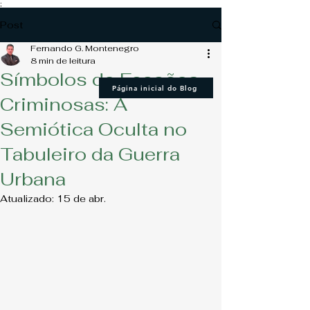
;
Post
Fernando G. Montenegro
8 min de leitura
Símbolos de Facções
Página inicial do Blog
Criminosas: A
Semiótica Oculta no
Tabuleiro da Guerra
Urbana
Atualizado:
15 de abr.