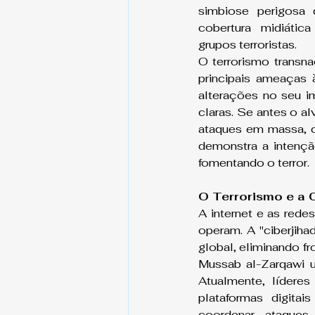
simbiose perigosa 
cobertura midiátic
grupos terroristas.
O terrorismo transna
principais ameaças 
alterações no seu i
claras. Se antes o al
ataques em massa, c
demonstra a intençã
fomentando o terror.
O Terrorismo e a C
A internet e as rede
operam. A "ciberjih
global, eliminando f
Mussab al-Zarqawi u
Atualmente, lídere
plataformas digita
coordenar ataques