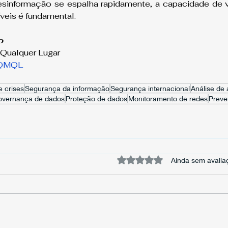
informação se espalha rapidamente, a capacidade de ver
veis é fundamental.
o
Qualquer Lugar
QMQL
 crises
Segurança da informação
Segurança internacional
Análise de
vernança de dados
Proteção de dados
Monitoramento de redes
Preve
Avaliado com 0 de 5 estrela
Ainda sem avalia