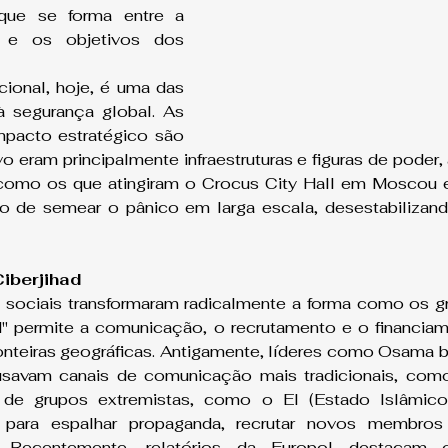
que se forma entre a 
a e os objetivos dos 
cional, hoje, é uma das 
à segurança global. As 
mpacto estratégico são 
vo eram principalmente infraestruturas e figuras de poder,
omo os que atingiram o Crocus City Hall em Moscou e 
o de semear o pânico em larga escala, desestabilizand
iberjihad
s sociais transformaram radicalmente a forma como os gru
ad" permite a comunicação, o recrutamento e o financia
ronteiras geográficas. Antigamente, líderes como Osama b
savam canais de comunicação mais tradicionais, como f
s de grupos extremistas, como o EI (Estado Islâmico
is para espalhar propaganda, recrutar novos membro
. Recentemente, relatórios da Europol destacam