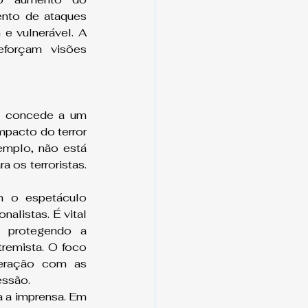
ento de ataques 
 vulnerável. A 
forçam visões 
a concede a um 
mpacto do terror 
emplo, não está 
os terroristas. 
m o espetáculo 
alistas. É vital 
 protegendo a 
remista. O foco 
eração com as 
essão.
a a imprensa. Em 