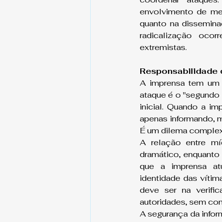
envolvimento de men
quanto na dissemina
radicalização ocor
extremistas.
Responsabilidade 
A imprensa tem um p
ataque é o "segundo a
inicial. Quando a i
apenas informando, m
É um dilema complex
A relação entre míd
dramático, enquanto a
que a imprensa atu
identidade das vítim
deve ser na verifi
autoridades, sem co
A segurança da infor