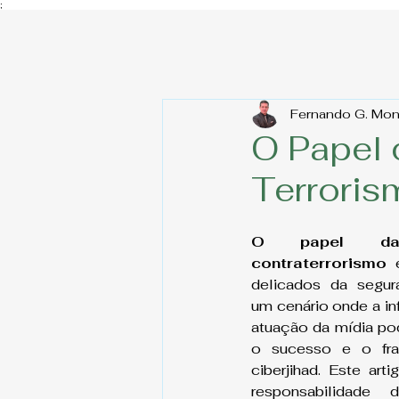
;
Fernando G. Mo
O Papel 
Terroris
O papel da
contraterrorismo
 
delicados da segura
um cenário onde a in
atuação da mídia pod
o sucesso e o fra
ciberjihad. Este art
responsabilidade 