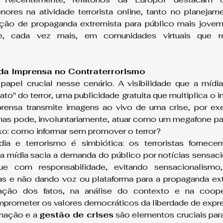
ores na atividade terrorista online, tanto no planejam
ção de propaganda extremista para público mais jovem e
re, cada vez mais, em comunidades virtuais que re
da Imprensa no Contraterrorismo
apel crucial nesse cenário. A visibilidade que a mídi
to" do terror, uma publicidade gratuita que multiplica o i
mprensa transmite imagens ao vivo de uma crise, por ex
as pode, involuntariamente, atuar como um megafone para 
o: como informar sem promover o terror?
ia e terrorismo é simbiótica: os terroristas fornece
 mídia sacia a demanda do público por notícias sensacion
e com responsabilidade, evitando sensacionalismo,
as e não dando voz ou plataforma para a propaganda ext
cação dos fatos, na análise do contexto e na coop
mprometer os valores democráticos da liberdade de expr
mação e a 
gestão de crises
 são elementos cruciais par