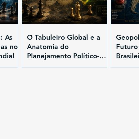
: As
O Tabuleiro Global e a
Geopol
as no
Anatomia do
Futuro
dial
Planejamento Político-
Brasile
Estratégico: Das Lições
de 1938 ao Futuro do
Brasil