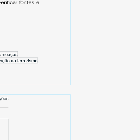
ificar fontes e 
 ameaças
nção ao terrorismo
s.
ções