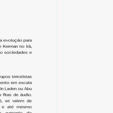
 a evolução para 
Kerman no Irã, 
o sociedades e 
pos terroristas 
mento em escala 
in Laden ou Abu 
itas de áudio. 
), se valem de 
s e até mesmo 
 o aumento do 