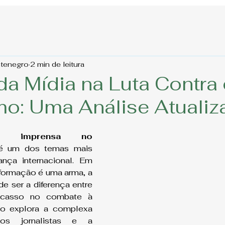
ntenegro
2 min de leitura
da Mídia na Luta Contra
mo: Uma Análise Atualiz
 imprensa no 
é um dos temas mais 
nça internacional. Em 
formação é uma arma, a 
e ser a diferença entre 
casso no combate à 
igo explora a complexa 
dos jornalistas e a 