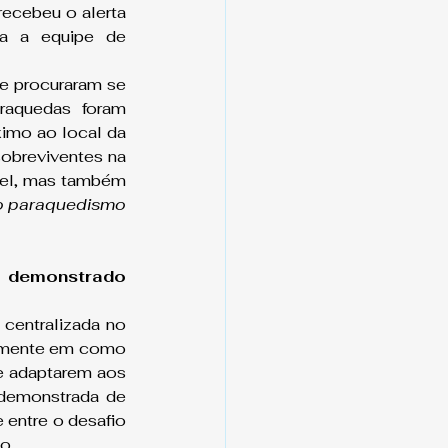
ecebeu o alerta 
 a equipe de 
e procuraram se 
raquedas foram 
imo ao local da 
obreviventes na 
vel, mas também 
o paraquedismo 
 demonstrado 
entralizada no 
almente em como 
e adaptarem aos 
demonstrada de 
 entre o desafio 
o.