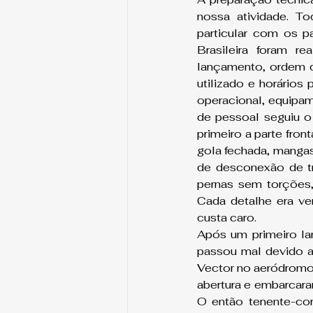
nossa atividade. To
particular com os p
Brasileira foram re
lançamento, ordem d
utilizado e horários
operacional, equipam
de pessoal seguiu o 
primeiro a parte fron
gola fechada, mangas
de desconexão de tr
pernas sem torções,
Cada detalhe era ve
custa caro.
Após um primeiro l
passou mal devido a
Vector no aeródromo 
abertura e embarcara
O então tenente-cor