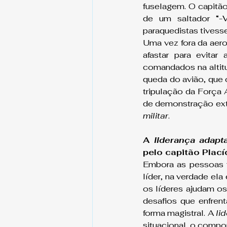
fuselagem. O capitão
de um saltador “-
paraquedistas tivess
Uma vez fora da aero
afastar para evita
comandados na altitu
queda do avião, que 
tripulação da Força 
de demonstração extr
militar
.
A 
liderança adapt
pelo capitão Plací
Embora as pessoas f
líder, na verdade el
os líderes ajudam os
desafios que enfren
forma magistral. A 
li
situacional, o compor