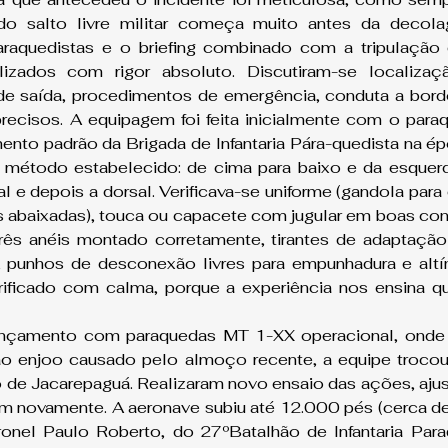
do salto livre militar começa muito antes da decolag
araquedistas e o briefing combinado com a tripulação 
alizados com rigor absoluto. Discutiram-se localiza
e saída, procedimentos de emergência, conduta a bordo,
 precisos. A equipagem foi feita inicialmente com o par
ento padrão da Brigada de Infantaria Pára-quedista na ép
método estabelecido: de cima para baixo e da esquerda 
tal e depois a dorsal. Verificava-se uniforme (gandola para 
 abaixadas), touca ou capacete com jugular em boas con
ês anéis montado corretamente, tirantes de adaptação 
 punhos de desconexão livres para empunhadura e altíme
rificado com calma, porque a experiência nos ensina qu
ançamento com paraquedas MT 1-XX operacional, onde 
o enjoo causado pelo almoço recente, a equipe trocou 
de Jacarepaguá. Realizaram novo ensaio das ações, ajust
m novamente. A aeronave subiu até 12.000 pés (cerca de
onel Paulo Roberto, do 27ºBatalhão de Infantaria Paraq