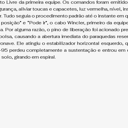
o Livre da primeira equipe. Os comandos foram emitidos
urança, aliviar toucas e capacetes, luz vermelha, nível, 
iar. Tudo seguia o procedimento padrão até o instante em
sição” e “Pode ir”, o cabo Wincler, primeiro da equipe
ta. Por alguma razão, o pino de liberação foi acionado pr
 bolsa, causando a abertura imediata do paraquedas reserv
nave. Ele atingiu o estabilizador horizontal esquerdo, q
95 perdeu completamente a sustentação e entrou em q
 solo, girando em espiral.