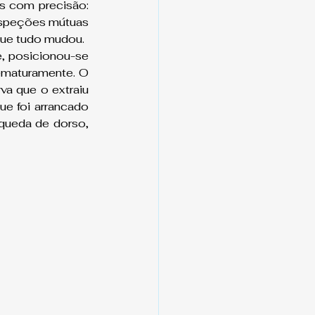
 com precisão: 
inspeções mútuas 
 que tudo mudou.
, posicionou-se 
ematuramente. O 
a que o extraiu 
ue foi arrancado 
ueda de dorso, 