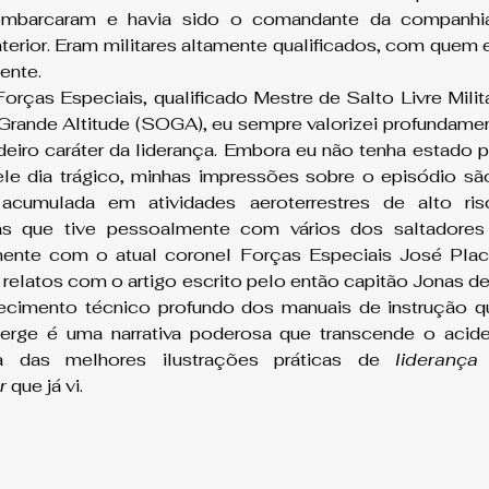
 embarcaram e havia sido o comandante da companhi
rior. Eram militares altamente qualificados, com quem eu
ente.
rças Especiais, qualificado Mestre de Salto Livre Mili
Grande Altitude (SOGA), eu sempre valorizei profundamen
eiro caráter da liderança. Embora eu não tenha estado p
le dia trágico, minhas impressões sobre o episódio são
a acumulada em atividades aeroterrestres de alto ri
as que tive pessoalmente com vários dos saltadores
ente com o atual coronel Forças Especiais José Plací
relatos com o artigo escrito pelo então capitão Jonas de
cimento técnico profundo dos manuais de instrução q
erge é uma narrativa poderosa que transcende o acide
 das melhores ilustrações práticas de 
liderança
r
 que já vi.