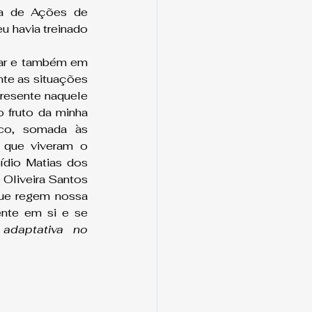
a de Ações de 
 havia treinado 
tar e também em 
te as situações 
resente naquele 
 fruto da minha 
sco, somada às 
 que viveram o 
dio Matias dos 
 Oliveira Santos 
ue regem nossa 
nte em si e se 
 adaptativa no 