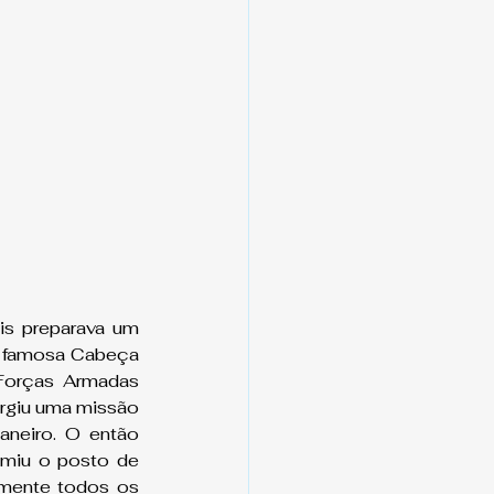
s preparava um 
a famosa Cabeça 
Forças Armadas 
rgiu uma missão 
neiro. O então 
miu o posto de 
mente todos os 