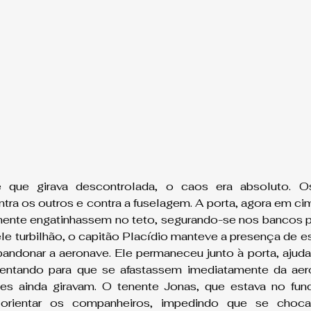
 que girava descontrolada, o caos era absoluto. Os
ra os outros e contra a fuselagem. A porta, agora em cima
ente engatinhassem no teto, segurando-se nos bancos pa
e turbilhão, o capitão Placídio manteve a presença de esp
ndonar a aeronave. Ele permaneceu junto à porta, ajuda
ientando para que se afastassem imediatamente da aero
ces ainda giravam. O tenente Jonas, que estava no fund
rientar os companheiros, impedindo que se choca