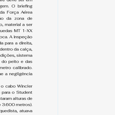
em. O briefing 
da Força Aérea 
ção da zona de 
 material a ser 
aquedas MT 1-XX 
oca. A inspeção 
para a direita, 
dentro da calça, 
dições, sistema 
do peito e das 
tro calibrado. 
e a negligência 
o cabo Wincler 
para o Student 
aram alturas de 
 3.600 metros). 
uedista, atuava 