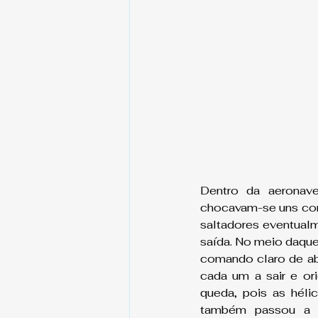
Dentro da aeronave
chocavam-se uns cont
saltadores eventualm
saída. No meio daquel
comando claro de aba
cada um a sair e or
queda, pois as héli
também passou a o