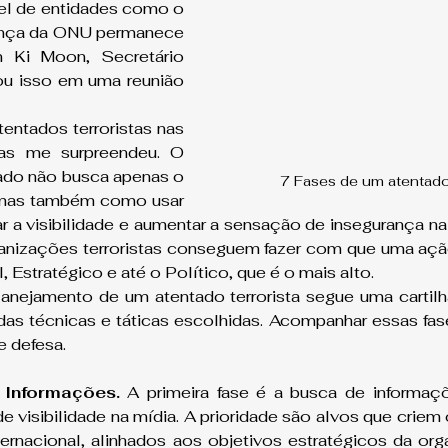
el de entidades como o 
nça da ONU permanece 
n Ki Moon, Secretário 
ou isso em uma reunião 
entados terroristas nas 
as me surpreendeu. O 
ado não busca apenas o 
7 Fases de um atentado 
mas também como usar 
r a visibilidade e aumentar a sensação de insegurança na 
ganizações terroristas conseguem fazer com que uma ação
, Estratégico e até o Político, que é o mais alto.
nejamento de um atentado terrorista segue uma cartilha
s técnicas e táticas escolhidas. Acompanhar essas fases
e defesa.
 Informações.
 A primeira fase é a busca de informaçõ
 visibilidade na mídia. A prioridade são alvos que criem
ternacional, alinhados aos objetivos estratégicos da org