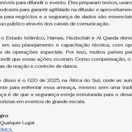
níveis para difundir o evento. Eles preparam textos, usam a 
podcasts para garantir agilidade na difusão e aproveitame
ga para negócios e a segurança de dados são essenciais 
ao público através dos canais de comunicação.
o Estado Islâmico, Hamas, Hezbollah e Al Qaeda demo
o em seu planejamento e capacitação técnica, com op
 de operações especiais. Por isso, muitos países pe
pedir que essas ações ocorram. Como compensação, o f
as de reação e controle de danos.
disso é o G20 de 2025 na África do Sul, onde as auto
nte para enfrentar essa ameaça, mesmo sem uma tradi
ça é de que a segurança esteja estruturada para o desafio
roristas em eventos de grande escala.
gro
Qualquer Lugar
QMQL