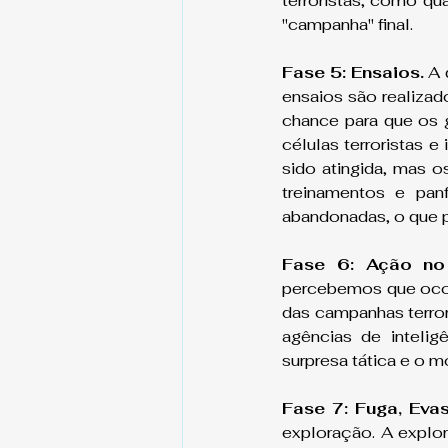
terroristas, como qua
"campanha" final.
Fase 5: Ensaios.
 A 
ensaios são realizado
chance para que os g
células terroristas 
sido atingida, mas 
treinamentos e panf
abandonadas, o que p
Fase 6: Ação no 
percebemos que ocorr
das campanhas terror
agências de intelig
surpresa tática e o
Fase 7: Fuga, Eva
exploração. A explor