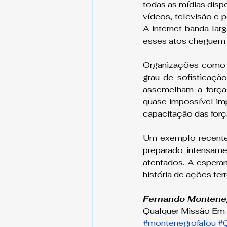
todas as mídias dispo
vídeos, televisão e 
A internet banda lar
esses atos cheguem 
Organizações como 
grau de sofisticaçã
assemelham a forças
quase impossível im
capacitação das forç
Um exemplo recente 
preparado intensame
atentados. A esperan
história de ações ter
Fernando Montene
Qualquer Missão Em 
#montenegrofalou
#