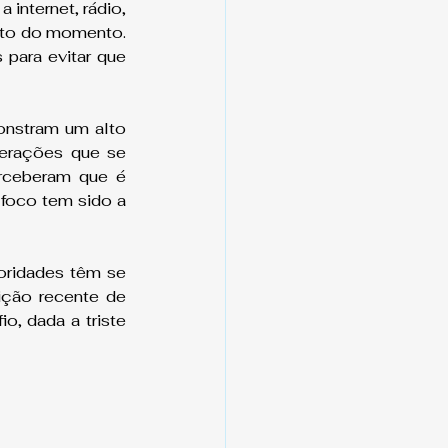
internet, rádio, 
nto do momento. 
para evitar que 
nstram um alto 
erações que se 
rceberam que é 
oco tem sido a 
ridades têm se 
ção recente de 
, dada a triste 