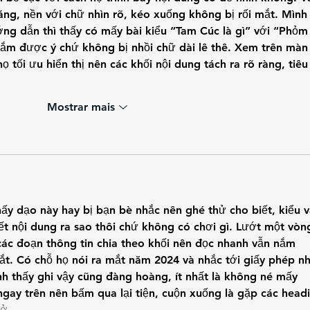
oáng, nền với chữ nhìn rõ, kéo xuống không bị rối mắt. Mình
ớng dẫn thì thấy có mấy bài kiểu “Tam Cúc là gì” với “Phỏm
 nắm được ý chứ không bị nhồi chữ dài lê thê. Xem trên màn
họ tối ưu hiển thị nên các khối nội dung tách ra rõ ràng, tiêu
Mostrar mais
hấy dạo này hay bị bạn bè nhắc nên ghé thử cho biết, kiểu v
ết nội dung ra sao thôi chứ không có chơi gì. Lướt một vòn
các đoạn thông tin chia theo khối nên đọc nhanh vẫn nắm 
ắt. Có chỗ họ nói ra mắt năm 2024 và nhắc tới giấy phép n
h thấy ghi vậy cũng đàng hoàng, ít nhất là không né mấy 
gay trên nên bấm qua lại tiện, cuộn xuống là gặp các head
g ở…