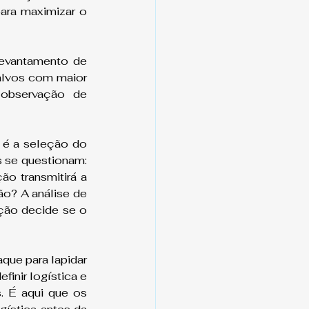
ara maximizar o 
levantamento de 
alvos com maior 
 observação de 
 é a seleção do 
 se questionam: 
o transmitirá a 
o? A análise de 
ão decide se o 
que para lapidar 
inir logística e 
 É aqui que os 