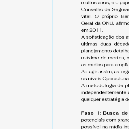
muitos anos, e o pap
Conselho de Segura
vital. O próprio Ba
Geral da ONU, afirm
em 2011.
A sofisticação dos at
últimas duas décad
planejamento detalh
máximo de mortes, 
as mídias para amplia
Ao agir assim, as or
os níveis Operacional
A metodologia de pla
independentemente da
qualquer estratégia d
Fase 1: Busca de
potenciais com grande
possível na mídia in