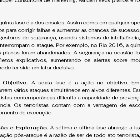
lquer consultoria de marketing, validam seus planos e lo
quinta fase é a dos ensaios. Assim como em qualquer oper
s para corrigir falhas e aumentar as chances de sucesso.
estores de segurança, usando sistemas de inteligência, 
e interrompam o ataque. Por exemplo, no Rio 2016, a quint
os planos foram abandonados. A segurança na ocasião fo
letos explicativos, aumentando os alertas sobre moc
ode ter sido um fator decisivo.
Objetivo.
 A sexta fase é a ação no objetivo. Em 
em vários ataques simultâneos em alvos diferentes. Essa
istas contemporâneas dificulta a capacidade de prevenç
ência. Os terroristas contam com a vantagem de escol
 momento de execução.
são e Exploração.
 A sétima e última fase abrange a fug
ação pós-ataque é a razão de ser de todo ato terrorista,