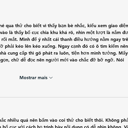
hé qua thử cho biết vì thấy bạn bè nhắc, kiểu xem giao diện
vào là thấy bố cục chia khu khá rõ, nhìn một lượt là nắm đ
 rối mắt. Mình để ý nhất cái thanh điều hướng nằm ngay trê
ỡ phải kéo lên kéo xuống. Ngay cạnh đó có ô tìm kiếm nên
nhà cung cấp thì gõ phát ra luôn, tiện hơn mình tưởng. Mấy
y gọn, chữ dễ đọc nên người mới vào chắc đỡ bỡ ngỡ. Nói 
Mostrar mais
hắc nhiều quá nên bấm vào coi thử cho biết thôi. Không phả
 bố cục với cách họ trình bày nội dung có dễ nhìn không. V