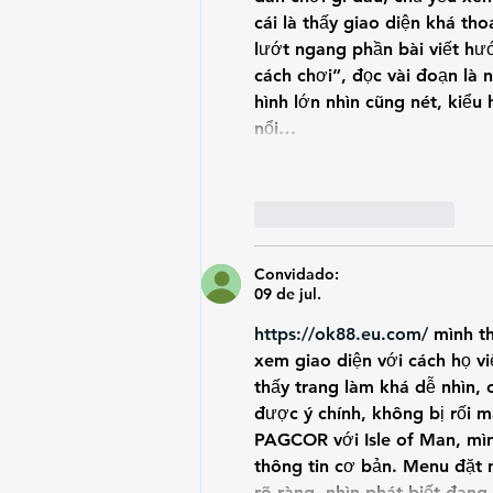
cái là thấy giao diện khá th
lướt ngang phần bài viết hư
cách chơi”, đọc vài đoạn là
hình lớn nhìn cũng nét, kiểu 
nổi…
Curtir
Responder
Convidado:
09 de jul.
https://ok88.eu.com/
 mình t
xem giao diện với cách họ vi
thấy trang làm khá dễ nhìn, 
được ý chính, không bị rối m
PAGCOR với Isle of Man, mìn
thông tin cơ bản. Menu đặt n
rõ ràng, nhìn phát biết đan