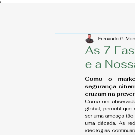
;
Fernando G. Mo
As 7 Fas
e a Noss
Como o market
segurança cibern
cruzam na preven
Como um observador
global, percebi que 
ser uma ameaça tão 
uma década. As red
ideologias continuar