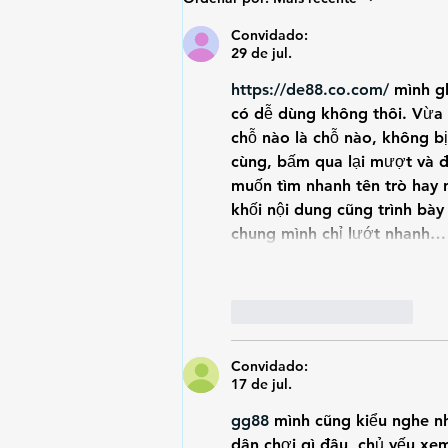
Convidado:
29 de jul.
https://de88.co.com/
 mình g
có dễ dùng không thôi. Vừa 
chỗ nào là chỗ nào, không bị
cùng, bấm qua lại mượt và đ
muốn tìm nhanh tên trò hay 
khối nội dung cũng trình bà
chung mình chỉ lướt nhanh…
Curtir
Responder
Convidado:
17 de jul.
gg88
 mình cũng kiểu nghe n
dân chơi gì đâu, chủ yếu xem