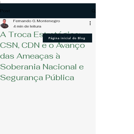
;
Post
Fernando G. Montenegro
4 min de leitura
A Troca Estratégica:
Página inicial do Blog
CSN, CDN e o Avanço
das Ameaças à
Soberania Nacional e
Segurança Pública